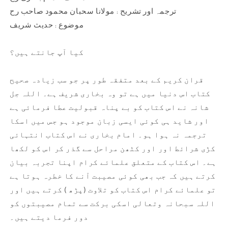
اردو
اردو
ترجمہ اور تشریح : مولانا سحبان محمود صاحب رح
ترجمہ
ترجمہ
موضوع : حدیث شریف
و
و
تشریح
تشریح
کیا آپ جانتے ہیں؟
قران کریم کے بعد متفقہ طور پر جو سب زیادہ صحیح
کتاب اس دنیا میں ہے تو وہ بخاری شریف ہے۔ اللہ جل
شانہ نے اس کتاب کو بے پناہ قبولیت عطا فرمائی ہے
اور شاید ہی کوئی ایسی زبان موجود ہو جس میں اسکا
ترجمہ نہ ہوا ہو۔ امام بخاری نے اس کتاب انتہائی
کڑی شرائط اور اور کٹھن مراحل سے گذر کر اس کو لکھا
ہے۔ اس کتاب کے متعلق علمائے کرام اپنا تجربہ بیان
کرتے ہیں کہ جب بھی کوئی مصیبت آنے کا خطرہ ہوتا ہے
تو علمائے کرام اس کتاب کو تلاوت (پڑھ ) کرتے ہیں اور
اللہ سبحانہ وتعالی اسکی برکت سے تمام مصیبتوں کو
دور فرما دیتے ہیں۔