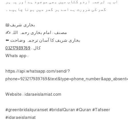
اب یہ ترجمہ اردو کتاب میں بھی موجود ہے اور یہ ہر
گھر کی ضرورت ہے اسے ہر گھر میں ہونا چاہیے ۔
📖بخاری شریف
✍️مصنف : امام بخاری رحمہ اللہ
⬅️ بخاری شریف کا آسان ترجمہ وضاحت
03217989769
کال :
Whats app :
https://api.whatsapp.com/send/?
phone=923217989769&text&type=phone_number&app_absent
Website : idaraeislamiat.com
#greenbridalquranset #bridalQuran #Quran #Tafseer
#idaraeislamiat