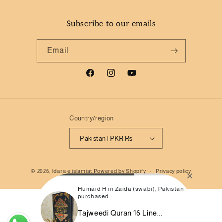
Subscribe to our emails
Email
Facebook
Instagram
YouTube
Country/region
Pakistan | PKR ₨
Payment
© 2026,
Idara e islamiat
Powered by Shopify
Privacy policy
methods
Humaid H in Zaida (swabi), Pakistan
purchased
Tajweedi Quran 16 Line...