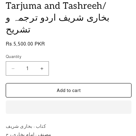
Tarjuma and Tashreeh/
بخاری شریف اردو ترجمہ و
تشریح
Regular
Rs.5,500.00 PKR
price
Quantity
Quantity
Decrease
Increase
quantity
quantity
for
for
Bukhari
Bukhari
Add to cart
Shareef
Shareef
urdu
urdu
Tarjuma
Tarjuma
and
and
Tashreeh/
Tashreeh/
کتاب : بخاری شریف
بخاری
بخاری
مصنف : امام بخاری رح
شریف
شریف